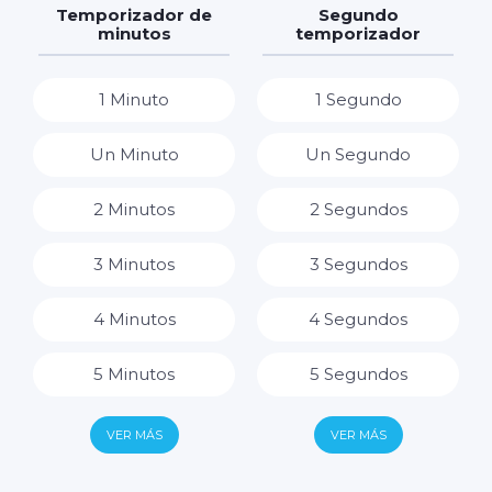
7 Horas
Temporizador de
Segundo
minutos
temporizador
8 Horas
1 Minuto
1 Segundo
9 Horas
Un Minuto
Un Segundo
10 Horas
2 Minutos
2 Segundos
11 Horas
3 Minutos
3 Segundos
12 Horas
4 Minutos
4 Segundos
13 Horas
5 Minutos
5 Segundos
14 Horas
6 Minutos
6 Segundos
VER MÁS
VER MÁS
15 Horas
7 Minutos
7 Segundos