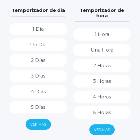
Temporizador de día
Temporizador de
hora
1 Día
1 Hora
Un Día
Una Hora
2 Días
2 Horas
3 Días
3 Horas
4 Días
4 Horas
5 Días
5 Horas
6 Días
VER MÁS
6 Horas
VER MÁS
7 Días