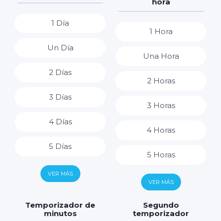
hora
1 Día
1 Hora
Un Día
Una Hora
2 Días
2 Horas
3 Días
3 Horas
4 Días
4 Horas
5 Días
5 Horas
6 Días
VER MÁS
6 Horas
VER MÁS
7 Días
7 Horas
Temporizador de
Segundo
minutos
temporizador