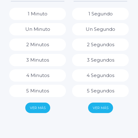
8 Horas
1 Minuto
1 Segundo
9 Horas
Un Minuto
Un Segundo
10 Horas
2 Minutos
2 Segundos
11 Horas
3 Minutos
3 Segundos
12 Horas
4 Minutos
4 Segundos
13 Horas
5 Minutos
5 Segundos
14 Horas
6 Minutos
6 Segundos
VER MÁS
VER MÁS
15 Horas
7 Minutos
7 Segundos
16 Horas
8 Minutos
8 Segundos