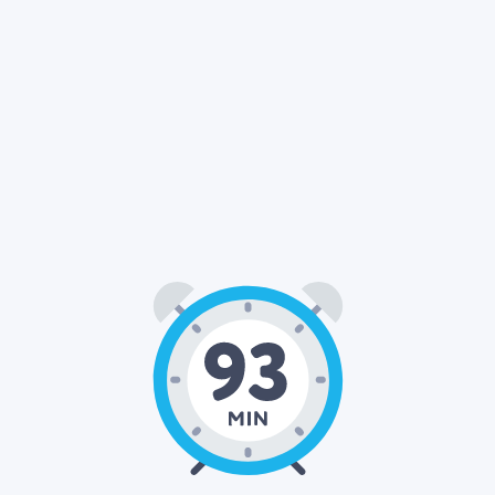
01
33
00
:
: