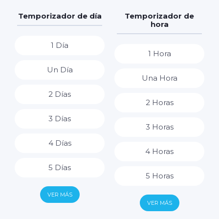
Temporizador de día
Temporizador de
hora
1 Día
1 Hora
Un Día
Una Hora
2 Días
2 Horas
3 Días
3 Horas
4 Días
4 Horas
5 Días
5 Horas
6 Días
VER MÁS
6 Horas
VER MÁS
7 Días