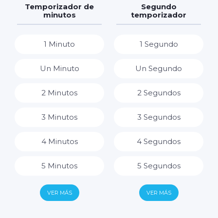
7 Horas
Temporizador de
Segundo
minutos
temporizador
8 Horas
1 Minuto
1 Segundo
9 Horas
Un Minuto
Un Segundo
10 Horas
2 Minutos
2 Segundos
11 Horas
3 Minutos
3 Segundos
12 Horas
4 Minutos
4 Segundos
13 Horas
5 Minutos
5 Segundos
14 Horas
6 Minutos
6 Segundos
VER MÁS
VER MÁS
15 Horas
7 Minutos
7 Segundos