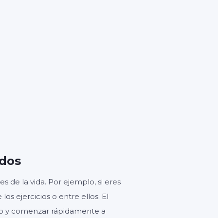
1
ndos
s de la vida. Por ejemplo, si eres
s ejercicios o entre ellos. El
do y comenzar rápidamente a