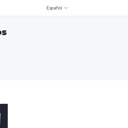
Español
os
1