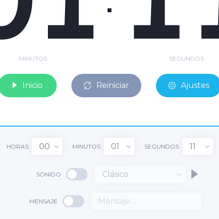
MINUTOS
SEGUNDOS
Inicio
Reiniciar
Ajustes
00
01
11
HORAS
MINUTOS
SEGUNDOS
Clásico
SONIDO
MENSAJE