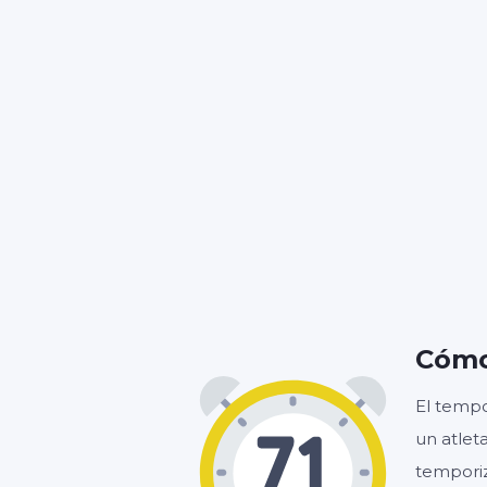
Cómo
El tempo
un atlet
tempori