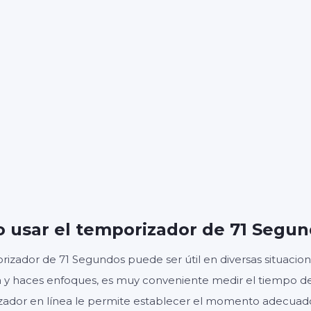
01
1
:
MINUTOS
SEGUNDOS
Inicio
Reiniciar
Ajustes
 usar el temporizador de 71 Segu
rizador de 71 Segundos puede ser útil en diversas situacione
a y haces enfoques, es muy conveniente medir el tiempo de lo
zador en línea le permite establecer el momento adecua