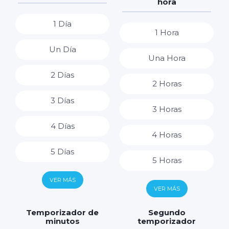
hora
1 Día
1 Hora
Un Día
Una Hora
2 Días
2 Horas
3 Días
3 Horas
4 Días
4 Horas
5 Días
5 Horas
6 Días
VER MÁS
6 Horas
VER MÁS
7 Días
7 Horas
Temporizador de
Segundo
minutos
temporizador