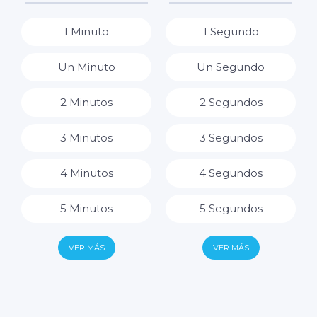
8 Horas
1 Minuto
1 Segundo
9 Horas
Un Minuto
Un Segundo
10 Horas
2 Minutos
2 Segundos
11 Horas
3 Minutos
3 Segundos
12 Horas
4 Minutos
4 Segundos
13 Horas
5 Minutos
5 Segundos
14 Horas
6 Minutos
6 Segundos
VER MÁS
VER MÁS
15 Horas
7 Minutos
7 Segundos
16 Horas
8 Minutos
8 Segundos