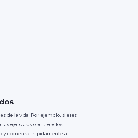
1
ndos
s de la vida. Por ejemplo, si eres
s ejercicios o entre ellos. El
do y comenzar rápidamente a