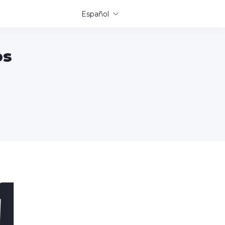
Español
os
1