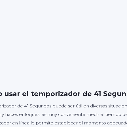
00
4
:
MINUTOS
SEGUNDOS
Inicio
Reiniciar
Ajustes
 usar el temporizador de 41 Segu
rizador de 41 Segundos puede ser útil en diversas situacione
a y haces enfoques, es muy conveniente medir el tiempo de lo
zador en línea le permite establecer el momento adecua