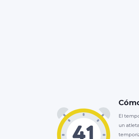
Cómo
El tempo
un atlet
tempori