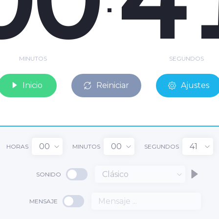
MINUTOS
SEGUNDOS
Inicio
Reiniciar
Ajustes
00
00
41
HORAS
MINUTOS
SEGUNDOS
Clásico
SONIDO
MENSAJE