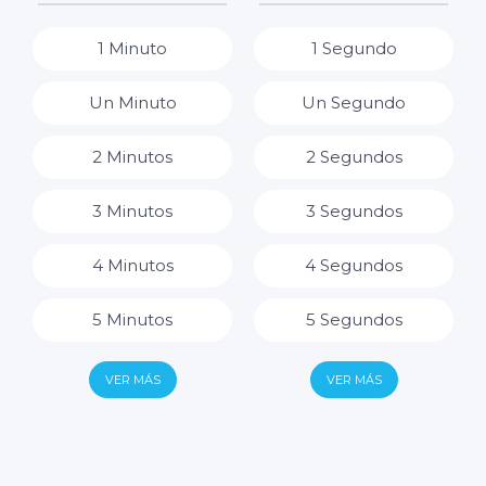
8 Horas
1 Minuto
1 Segundo
9 Horas
Un Minuto
Un Segundo
10 Horas
2 Minutos
2 Segundos
11 Horas
3 Minutos
3 Segundos
12 Horas
4 Minutos
4 Segundos
13 Horas
5 Minutos
5 Segundos
14 Horas
6 Minutos
6 Segundos
VER MÁS
VER MÁS
15 Horas
7 Minutos
7 Segundos
16 Horas
8 Minutos
8 Segundos