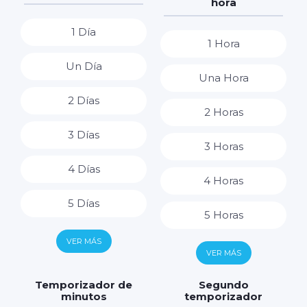
hora
1 Día
1 Hora
Un Día
Una Hora
2 Días
2 Horas
3 Días
3 Horas
4 Días
4 Horas
5 Días
5 Horas
6 Días
VER MÁS
6 Horas
VER MÁS
7 Días
7 Horas
Temporizador de
Segundo
minutos
temporizador