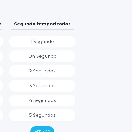
s
Segundo temporizador
1 Segundo
Un Segundo
2 Segundos
3 Segundos
4 Segundos
5 Segundos
6 Segundos
VER MÁS