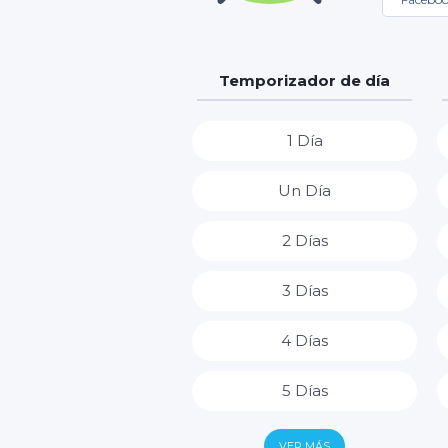
Temporizador de día
1 Día
Un Día
2 Días
3 Días
4 Días
5 Días
6 Días
VER MÁS