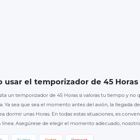
S
MINUTOS
SE
Inicio
Reiniciar
Ajustes
 usar el temporizador de 45 Horas
ita un temporizador de 45 Horas si valoras tu tiempo y no 
da. Ya sea que sea el momento antes del avión, la llegada del
ea dormir unas Horas. En todas estas situaciones, es conve
 línea. Asegúrese de elegir el momento adecuado, nosotro
ok
Twitter
Reddit
Pinterest