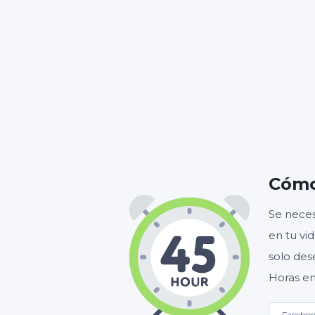
HORA
Cómo
Se neces
en tu vi
solo des
Horas en
Facebo