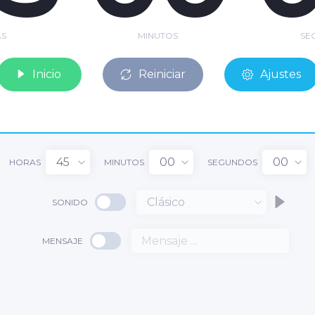
S
MINUTOS
SE
Inicio
Reiniciar
Ajustes
45
00
00
HORAS
MINUTOS
SEGUNDOS
Clásico
SONIDO
5
MENSAJE
00
:
: