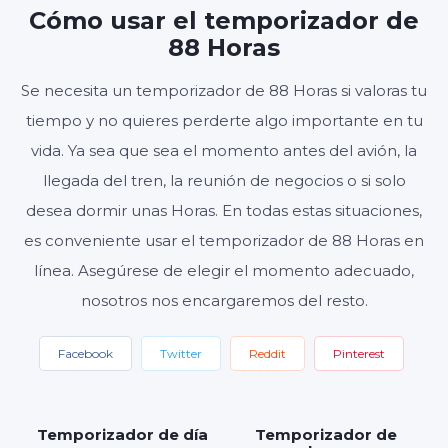
Cómo usar el temporizador de
HORAS
MINUTOS
SEGUNDOS
88 Horas
Se necesita un temporizador de 88 Horas si valoras tu
tiempo y no quieres perderte algo importante en tu
Inicio
Reiniciar
Ajustes
vida. Ya sea que sea el momento antes del avión, la
llegada del tren, la reunión de negocios o si solo
desea dormir unas Horas. En todas estas situaciones,
es conveniente usar el temporizador de 88 Horas en
línea. Asegúrese de elegir el momento adecuado,
nosotros nos encargaremos del resto.
Facebook
Twitter
Reddit
Pinterest
Temporizador de día
Temporizador de