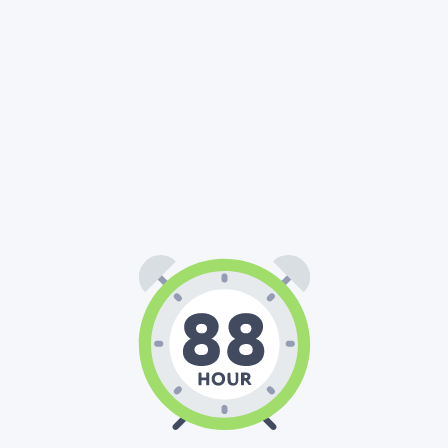
88
00
00
:
: