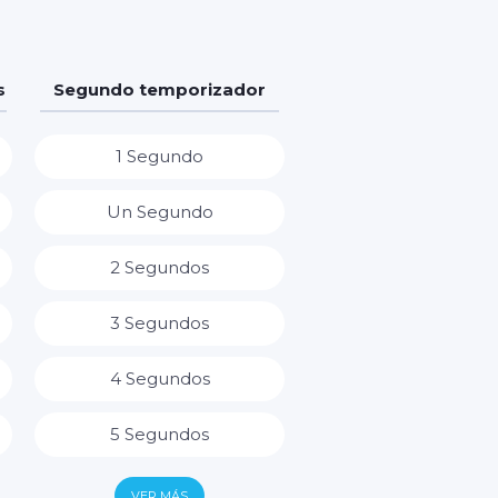
s
Segundo temporizador
1 Segundo
Un Segundo
2 Segundos
3 Segundos
4 Segundos
5 Segundos
6 Segundos
VER MÁS