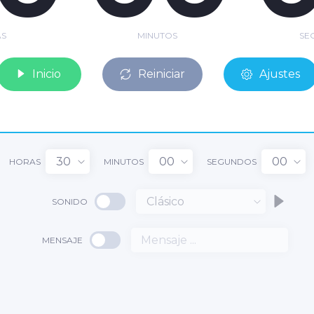
S
MINUTOS
SE
Inicio
Reiniciar
Ajustes
30
00
00
HORAS
MINUTOS
SEGUNDOS
Clásico
SONIDO
0
MENSAJE
00
:
: