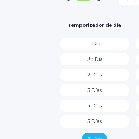
Temporizador de día
1 Día
Un Día
2 Días
3 Días
4 Días
5 Días
6 Días
VER MÁS