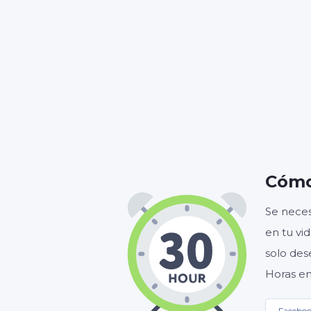
HORA
Cómo
Se neces
en tu vi
solo des
Horas en
Facebo