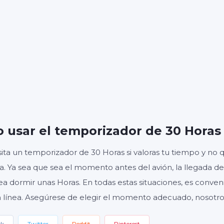
S
MINUTOS
SE
Inicio
Reiniciar
Ajustes
 usar el temporizador de 30 Horas
ita un temporizador de 30 Horas si valoras tu tiempo y no 
da. Ya sea que sea el momento antes del avión, la llegada del
ea dormir unas Horas. En todas estas situaciones, es conve
 línea. Asegúrese de elegir el momento adecuado, nosotro
ok
Twitter
Reddit
Pinterest