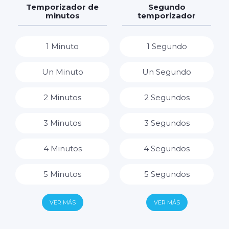
7 Horas
Temporizador de
Segundo
minutos
temporizador
8 Horas
1 Minuto
1 Segundo
9 Horas
Un Minuto
Un Segundo
10 Horas
2 Minutos
2 Segundos
11 Horas
3 Minutos
3 Segundos
12 Horas
4 Minutos
4 Segundos
13 Horas
5 Minutos
5 Segundos
14 Horas
6 Minutos
6 Segundos
VER MÁS
VER MÁS
15 Horas
7 Minutos
7 Segundos