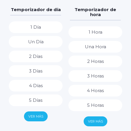
Temporizador de día
Temporizador de
hora
1 Día
1 Hora
Un Día
Una Hora
2 Días
2 Horas
3 Días
3 Horas
4 Días
4 Horas
5 Días
5 Horas
6 Días
VER MÁS
6 Horas
VER MÁS
7 Días