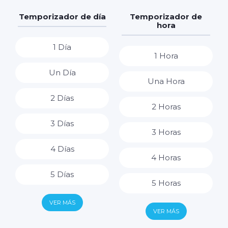
Temporizador de día
Temporizador de
hora
1 Día
1 Hora
Un Día
Una Hora
2 Días
2 Horas
3 Días
3 Horas
4 Días
4 Horas
5 Días
5 Horas
6 Días
VER MÁS
6 Horas
VER MÁS
7 Días