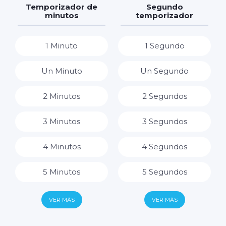
7 Horas
Temporizador de
Segundo
minutos
temporizador
8 Horas
1 Minuto
1 Segundo
9 Horas
Un Minuto
Un Segundo
10 Horas
2 Minutos
2 Segundos
11 Horas
3 Minutos
3 Segundos
12 Horas
4 Minutos
4 Segundos
13 Horas
5 Minutos
5 Segundos
14 Horas
6 Minutos
6 Segundos
VER MÁS
VER MÁS
15 Horas
7 Minutos
7 Segundos