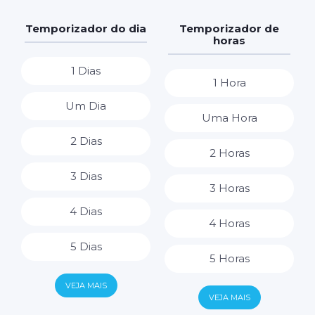
Temporizador do dia
Temporizador de
horas
1 Dias
1 Hora
Um Dia
Uma Hora
2 Dias
2 Horas
3 Dias
3 Horas
4 Dias
4 Horas
5 Dias
5 Horas
6 Dias
VEJA MAIS
6 Horas
VEJA MAIS