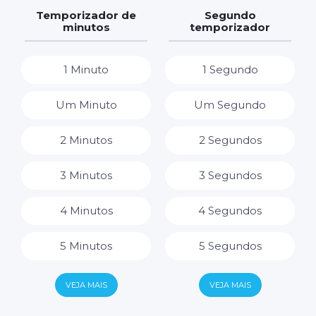
7 Dias
7 Horas
Temporizador de
Segundo
minutos
temporizador
8 Horas
1 Minuto
1 Segundo
9 Horas
Um Minuto
Um Segundo
10 Horas
2 Minutos
2 Segundos
11 Horas
3 Minutos
3 Segundos
12 Horas
4 Minutos
4 Segundos
13 Horas
5 Minutos
5 Segundos
14 Horas
6 Minutos
6 Segundos
VEJA MAIS
VEJA MAIS
15 Horas