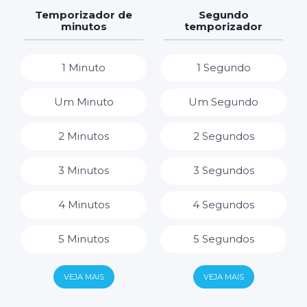
7 Dias
7 Horas
Temporizador de
Segundo
minutos
temporizador
8 Horas
1 Minuto
1 Segundo
9 Horas
Um Minuto
Um Segundo
10 Horas
2 Minutos
2 Segundos
11 Horas
3 Minutos
3 Segundos
12 Horas
4 Minutos
4 Segundos
13 Horas
5 Minutos
5 Segundos
14 Horas
6 Minutos
6 Segundos
VEJA MAIS
VEJA MAIS
15 Horas