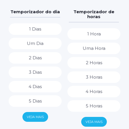
Temporizador do dia
Temporizador de
horas
1 Dias
1 Hora
Um Dia
Uma Hora
2 Dias
2 Horas
3 Dias
3 Horas
4 Dias
4 Horas
5 Dias
5 Horas
6 Dias
VEJA MAIS
6 Horas
VEJA MAIS