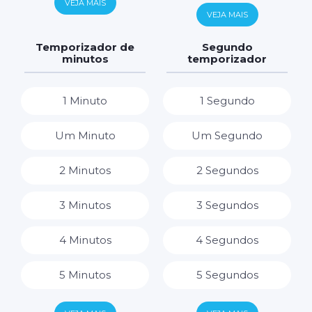
VEJA MAIS
6 Horas
VEJA MAIS
7 Dias
7 Horas
Temporizador de
Segundo
minutos
temporizador
8 Horas
1 Minuto
1 Segundo
9 Horas
Um Minuto
Um Segundo
10 Horas
2 Minutos
2 Segundos
11 Horas
3 Minutos
3 Segundos
12 Horas
4 Minutos
4 Segundos
13 Horas
5 Minutos
5 Segundos
14 Horas
6 Minutos
6 Segundos