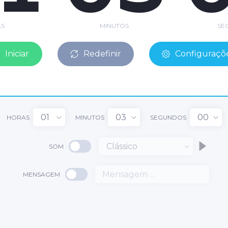
S
MINUTOS
SE
Iniciar
Redefinir
Configuraçõ
01
03
00
HORAS
MINUTOS
SEGUNDOS
Clássico
SOM
1
MENSAGEM
03
:
: