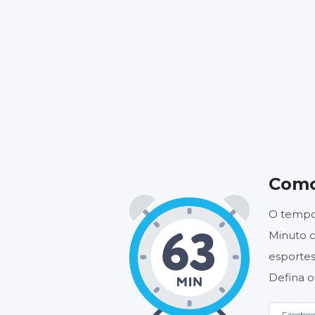
HORA
Como
O tempo
Minuto c
esportes
Defina o
Facebo