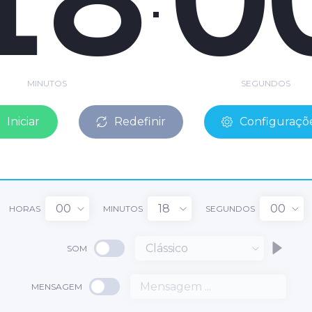
MINUTOS
SEGUNDOS
Iniciar
Redefinir
Configuraçõ
00
18
00
HORAS
MINUTOS
SEGUNDOS
Clássico
SOM
MENSAGEM