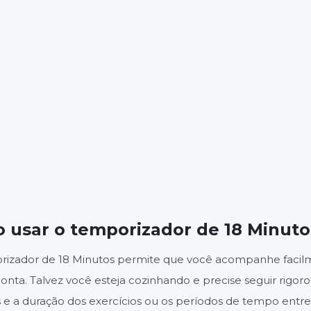
18
0
:
MINUTOS
SEGUNDOS
Iniciar
Redefinir
Configuraçõ
 usar o temporizador de 18 Minuto
rizador de 18 Minutos permite que você acompanhe faci
onta. Talvez você esteja cozinhando e precise seguir rigor
 e a duração dos exercícios ou os períodos de tempo entre