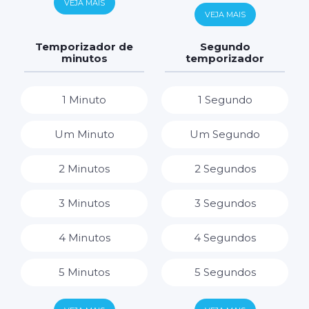
VEJA MAIS
6 Horas
VEJA MAIS
7 Dias
7 Horas
Temporizador de
Segundo
minutos
temporizador
8 Horas
1 Minuto
1 Segundo
9 Horas
Um Minuto
Um Segundo
10 Horas
2 Minutos
2 Segundos
11 Horas
3 Minutos
3 Segundos
12 Horas
4 Minutos
4 Segundos
13 Horas
5 Minutos
5 Segundos
14 Horas
6 Minutos
6 Segundos