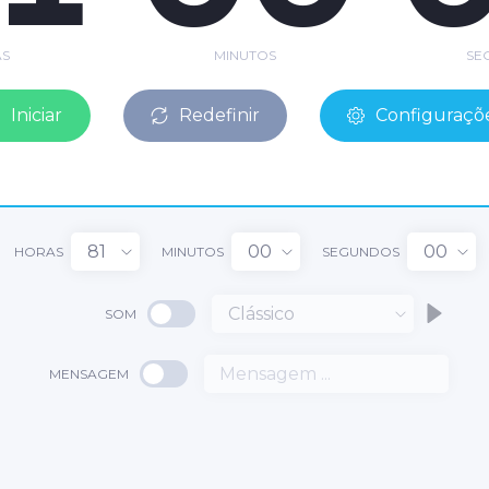
S
MINUTOS
SE
Iniciar
Redefinir
Configuraçõ
81
00
00
HORAS
MINUTOS
SEGUNDOS
Clássico
SOM
1
MENSAGEM
00
:
: