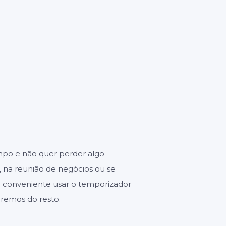
GUNDOS
es
mpo e não quer perder algo
, na reunião de negócios ou se
é conveniente usar o temporizador
aremos do resto.