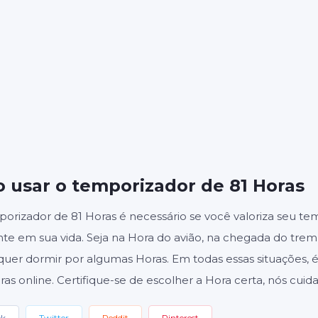
S
MINUTOS
SE
Iniciar
Redefinir
Configuraçõ
 usar o temporizador de 81 Horas
rizador de 81 Horas é necessário se você valoriza seu te
te em sua vida. Seja na Hora do avião, na chegada do trem
quer dormir por algumas Horas. Em todas essas situações, 
ras online. Certifique-se de escolher a Hora certa, nós cuid
ok
Twitter
Reddit
Pinterest