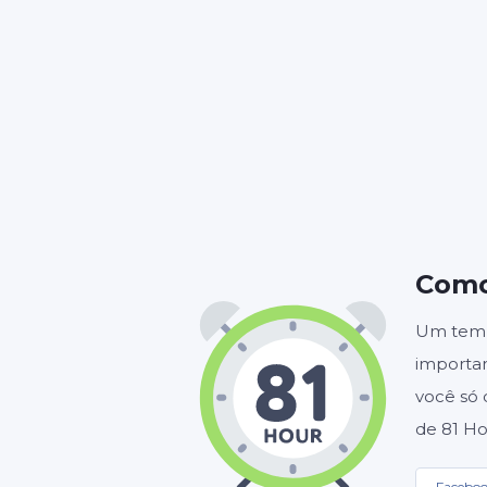
HORA
Como
Um tempo
importan
você só 
de 81 Ho
Facebo