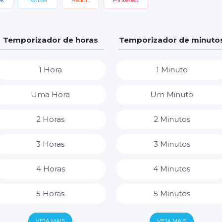
Temporizador de horas
Temporizador de minuto
1 Hora
1 Minuto
Uma Hora
Um Minuto
2 Horas
2 Minutos
3 Horas
3 Minutos
4 Horas
4 Minutos
5 Horas
5 Minutos
6 Horas
6 Minutos
VEJA MAIS
VEJA MAIS