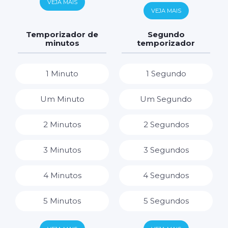
VEJA MAIS
6 Horas
VEJA MAIS
7 Dias
7 Horas
Temporizador de
Segundo
minutos
temporizador
8 Horas
1 Minuto
1 Segundo
9 Horas
Um Minuto
Um Segundo
10 Horas
2 Minutos
2 Segundos
11 Horas
3 Minutos
3 Segundos
12 Horas
4 Minutos
4 Segundos
13 Horas
5 Minutos
5 Segundos
14 Horas
6 Minutos
6 Segundos