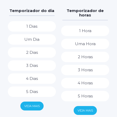
Temporizador do dia
Temporizador de
horas
1 Dias
1 Hora
Um Dia
Uma Hora
2 Dias
2 Horas
3 Dias
3 Horas
4 Dias
4 Horas
5 Dias
5 Horas
6 Dias
VEJA MAIS
6 Horas
VEJA MAIS