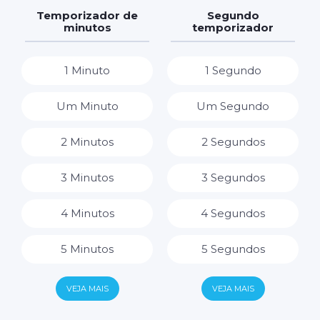
7 Dias
7 Horas
Temporizador de
Segundo
minutos
temporizador
8 Horas
1 Minuto
1 Segundo
9 Horas
Um Minuto
Um Segundo
10 Horas
2 Minutos
2 Segundos
11 Horas
3 Minutos
3 Segundos
12 Horas
4 Minutos
4 Segundos
13 Horas
5 Minutos
5 Segundos
14 Horas
6 Minutos
6 Segundos
VEJA MAIS
VEJA MAIS
15 Horas