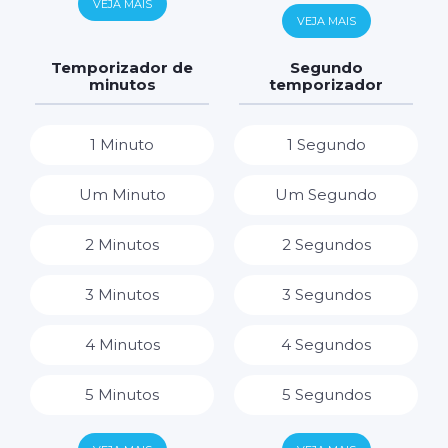
VEJA MAIS
6 Horas
VEJA MAIS
7 Dias
7 Horas
Temporizador de
Segundo
minutos
temporizador
8 Horas
1 Minuto
1 Segundo
9 Horas
Um Minuto
Um Segundo
10 Horas
2 Minutos
2 Segundos
11 Horas
3 Minutos
3 Segundos
12 Horas
4 Minutos
4 Segundos
13 Horas
5 Minutos
5 Segundos
14 Horas
6 Minutos
6 Segundos