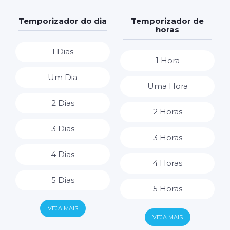
Temporizador do dia
Temporizador de
horas
1 Dias
1 Hora
Um Dia
Uma Hora
2 Dias
2 Horas
3 Dias
3 Horas
4 Dias
4 Horas
5 Dias
5 Horas
6 Dias
VEJA MAIS
6 Horas
VEJA MAIS