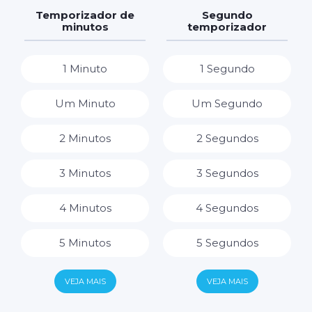
7 Dias
7 Horas
Temporizador de
Segundo
minutos
temporizador
8 Horas
1 Minuto
1 Segundo
9 Horas
Um Minuto
Um Segundo
10 Horas
2 Minutos
2 Segundos
11 Horas
3 Minutos
3 Segundos
12 Horas
4 Minutos
4 Segundos
13 Horas
5 Minutos
5 Segundos
14 Horas
6 Minutos
6 Segundos
VEJA MAIS
VEJA MAIS
15 Horas