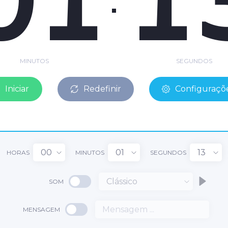
MINUTOS
SEGUNDOS
Iniciar
Redefinir
Configuraçõ
00
01
13
HORAS
MINUTOS
SEGUNDOS
Clássico
SOM
MENSAGEM