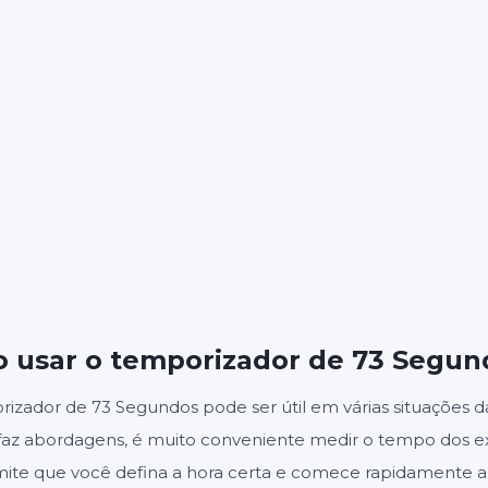
01
1
:
MINUTOS
SEGUNDOS
Iniciar
Redefinir
Configuraçõ
 usar o temporizador de 73 Segun
izador de 73 Segundos pode ser útil em várias situações d
 faz abordagens, é muito conveniente medir o tempo dos exe
mite que você defina a hora certa e comece rapidamente a 