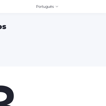
Português
os
3