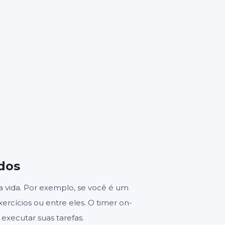
3
es
dos
a vida. Por exemplo, se você é um
rcícios ou entre eles. O timer on-
executar suas tarefas.