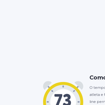
Como
O tempor
atleta e
line per