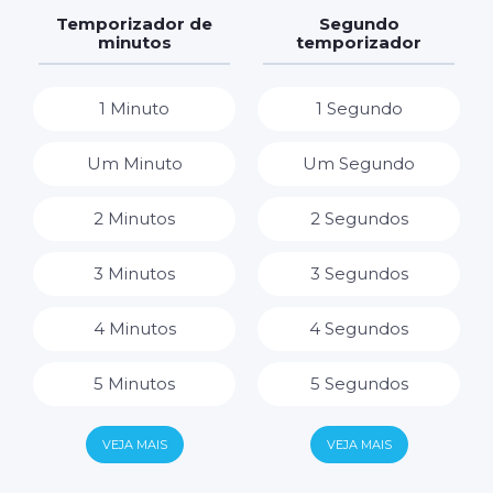
7 Dias
7 Horas
Temporizador de
Segundo
minutos
temporizador
8 Horas
1 Minuto
1 Segundo
9 Horas
Um Minuto
Um Segundo
10 Horas
2 Minutos
2 Segundos
11 Horas
3 Minutos
3 Segundos
12 Horas
4 Minutos
4 Segundos
13 Horas
5 Minutos
5 Segundos
14 Horas
6 Minutos
6 Segundos
VEJA MAIS
VEJA MAIS
15 Horas