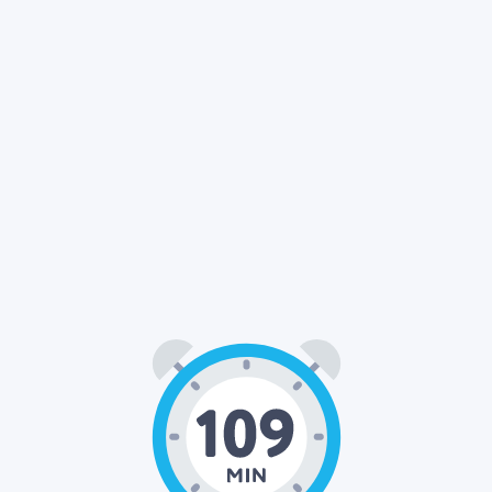
01
49
00
:
: