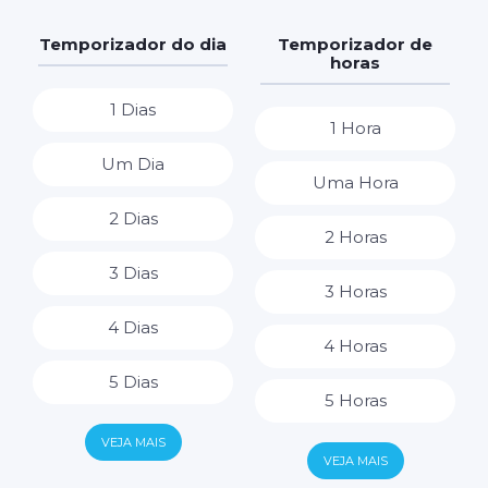
Temporizador do dia
Temporizador de
horas
1 Dias
1 Hora
Um Dia
Uma Hora
2 Dias
2 Horas
3 Dias
3 Horas
4 Dias
4 Horas
5 Dias
5 Horas
6 Dias
VEJA MAIS
6 Horas
VEJA MAIS