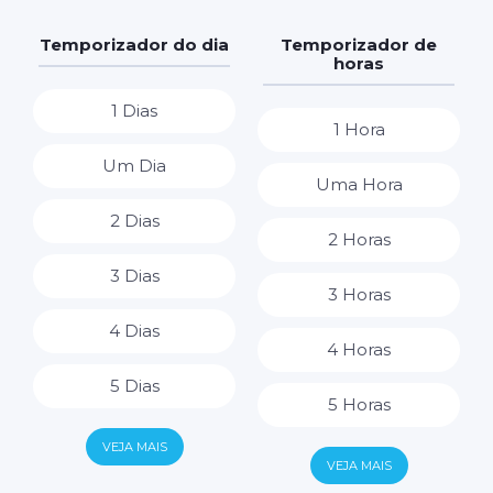
Temporizador do dia
Temporizador de
horas
1 Dias
1 Hora
Um Dia
Uma Hora
2 Dias
2 Horas
3 Dias
3 Horas
4 Dias
4 Horas
5 Dias
5 Horas
6 Dias
VEJA MAIS
6 Horas
VEJA MAIS