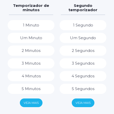
7 Dias
7 Horas
Temporizador de
Segundo
minutos
temporizador
8 Horas
1 Minuto
1 Segundo
9 Horas
Um Minuto
Um Segundo
10 Horas
2 Minutos
2 Segundos
11 Horas
3 Minutos
3 Segundos
12 Horas
4 Minutos
4 Segundos
13 Horas
5 Minutos
5 Segundos
14 Horas
6 Minutos
6 Segundos
VEJA MAIS
VEJA MAIS
15 Horas