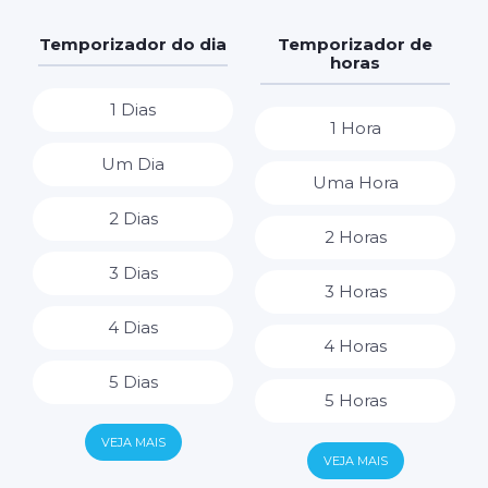
Temporizador do dia
Temporizador de
horas
1 Dias
1 Hora
Um Dia
Uma Hora
2 Dias
2 Horas
3 Dias
3 Horas
4 Dias
4 Horas
5 Dias
5 Horas
6 Dias
VEJA MAIS
6 Horas
VEJA MAIS