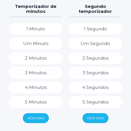
7 Dias
7 Horas
Temporizador de
Segundo
minutos
temporizador
8 Horas
1 Minuto
1 Segundo
9 Horas
Um Minuto
Um Segundo
10 Horas
2 Minutos
2 Segundos
11 Horas
3 Minutos
3 Segundos
12 Horas
4 Minutos
4 Segundos
13 Horas
5 Minutos
5 Segundos
14 Horas
6 Minutos
6 Segundos
VEJA MAIS
VEJA MAIS
15 Horas