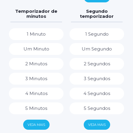
7 Dias
7 Horas
Temporizador de
Segundo
minutos
temporizador
8 Horas
1 Minuto
1 Segundo
9 Horas
Um Minuto
Um Segundo
10 Horas
2 Minutos
2 Segundos
11 Horas
3 Minutos
3 Segundos
12 Horas
4 Minutos
4 Segundos
13 Horas
5 Minutos
5 Segundos
14 Horas
6 Minutos
6 Segundos
VEJA MAIS
VEJA MAIS
15 Horas