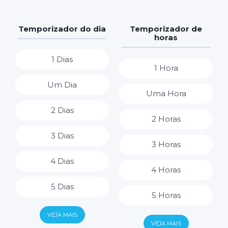
Temporizador do dia
Temporizador de
horas
1 Dias
1 Hora
Um Dia
Uma Hora
2 Dias
2 Horas
3 Dias
3 Horas
4 Dias
4 Horas
5 Dias
5 Horas
6 Dias
VEJA MAIS
6 Horas
VEJA MAIS