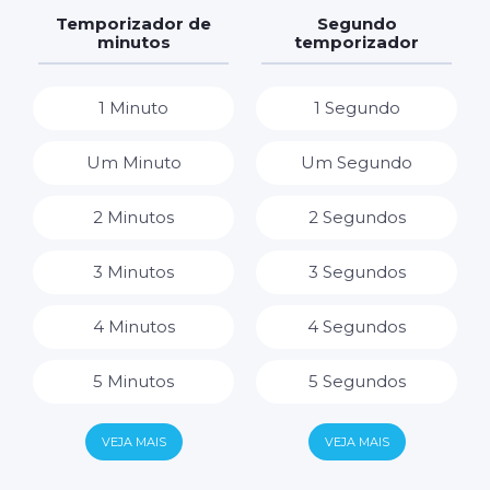
7 Dias
7 Horas
Temporizador de
Segundo
minutos
temporizador
8 Horas
1 Minuto
1 Segundo
9 Horas
Um Minuto
Um Segundo
10 Horas
2 Minutos
2 Segundos
11 Horas
3 Minutos
3 Segundos
12 Horas
4 Minutos
4 Segundos
13 Horas
5 Minutos
5 Segundos
14 Horas
6 Minutos
6 Segundos
VEJA MAIS
VEJA MAIS
15 Horas