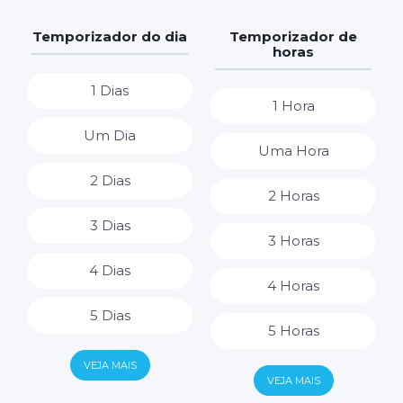
Temporizador do dia
Temporizador de
horas
1 Dias
1 Hora
Um Dia
Uma Hora
2 Dias
2 Horas
3 Dias
3 Horas
4 Dias
4 Horas
5 Dias
5 Horas
6 Dias
VEJA MAIS
6 Horas
VEJA MAIS