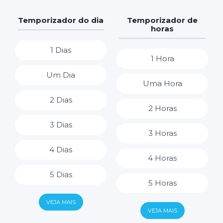
Temporizador do dia
Temporizador de
horas
1 Dias
1 Hora
Um Dia
Uma Hora
2 Dias
2 Horas
3 Dias
3 Horas
4 Dias
4 Horas
5 Dias
5 Horas
6 Dias
VEJA MAIS
6 Horas
VEJA MAIS