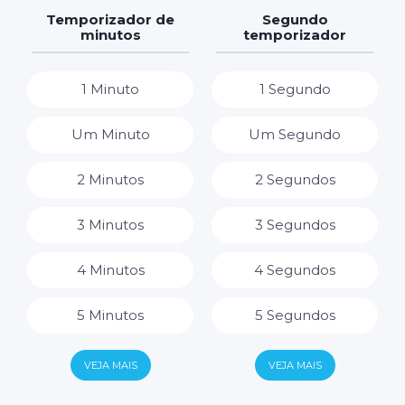
7 Dias
7 Horas
Temporizador de
Segundo
minutos
temporizador
8 Horas
1 Minuto
1 Segundo
9 Horas
Um Minuto
Um Segundo
10 Horas
2 Minutos
2 Segundos
11 Horas
3 Minutos
3 Segundos
12 Horas
4 Minutos
4 Segundos
13 Horas
5 Minutos
5 Segundos
14 Horas
6 Minutos
6 Segundos
VEJA MAIS
VEJA MAIS
15 Horas