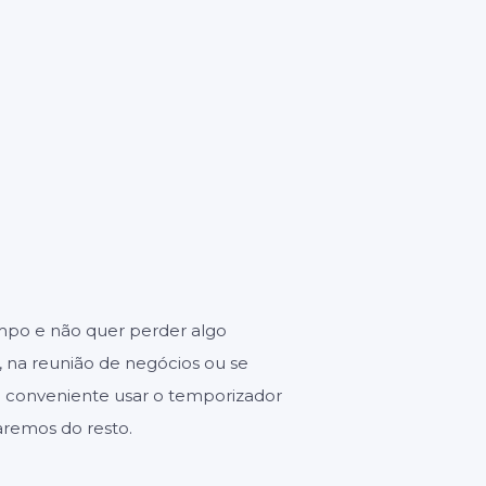
GUNDOS
es
empo e não quer perder algo
, na reunião de negócios ou se
é conveniente usar o temporizador
daremos do resto.