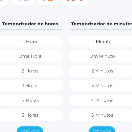
Temporizador de horas
Temporizador de minuto
1 Hora
1 Minuto
Uma Hora
Um Minuto
2 Horas
2 Minutos
3 Horas
3 Minutos
4 Horas
4 Minutos
5 Horas
5 Minutos
6 Horas
6 Minutos
VEJA MAIS
VEJA MAIS