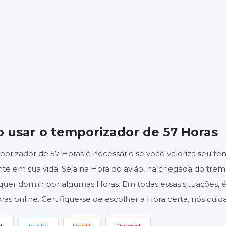
S
MINUTOS
SE
Iniciar
Redefinir
Configuraçõ
 usar o temporizador de 57 Horas
rizador de 57 Horas é necessário se você valoriza seu t
te em sua vida. Seja na Hora do avião, na chegada do trem
quer dormir por algumas Horas. Em todas essas situações, 
ras online. Certifique-se de escolher a Hora certa, nós cui
ok
Twitter
Reddit
Pinterest