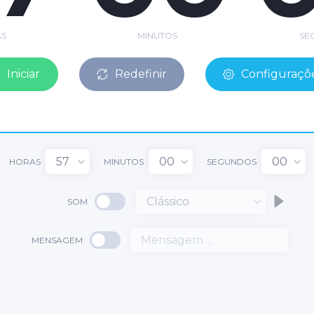
S
MINUTOS
SE
Iniciar
Redefinir
Configuraçõ
57
00
00
HORAS
MINUTOS
SEGUNDOS
Clássico
SOM
7
MENSAGEM
00
:
: