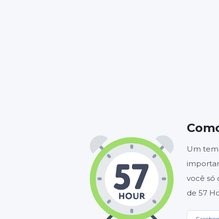
HORA
Como
Um tempo
importan
você só 
de 57 Ho
Facebo